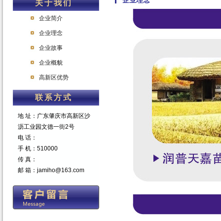
企业理念
关于我们
企业简介
企业理念
企业故事
企业概貌
高新区优势
联系方式
地 址：广东肇庆市高新区沙
沥工业园文德一街2号
电 话：
手 机：510000
传 真：
邮 箱：jamiho@163.com