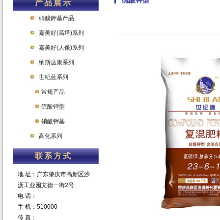
硫酸钾型
产品展示
硝酸鉀基产品
嘉美好(高塔)系列
嘉美好(人像)系列
纳斯达康系列
世纪蓝系列
常规产品
硫酸钾型
硝酸钾基
高化系列
联系方式
地 址：广东肇庆市高新区沙
沥工业园文德一街2号
电 话：
手 机：510000
传 真：